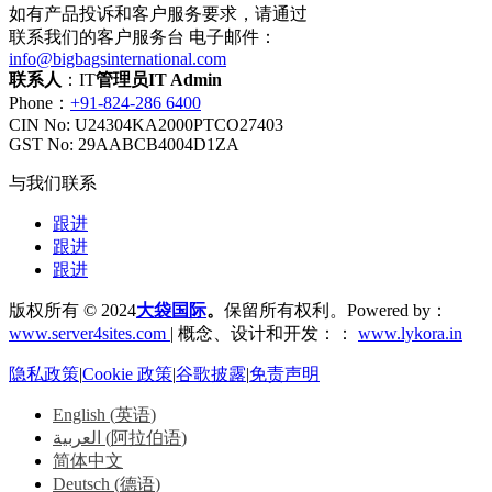
如有产品投诉和客户服务要求，请通过
联系我们的客户服务台 电子邮件：
info@bigbagsinternational.com
联系人
：IT
管理员IT Admin
Phone：
+91-824-286 6400
CIN No: U24304KA2000PTCO27403
GST No: 29AABCB4004D1ZA
与我们联系
跟进
跟进
跟进
版权所有 © 2024
大袋国际
。
保留所有权利。Powered by：
www.server4sites.com
| 概念、设计和开发：：
www.lykora.in
隐私政策
|
Cookie 政策
|
谷歌披露
|
免责声明
English
(
英语
)
العربية
(
阿拉伯语
)
简体中文
Deutsch
(
德语
)