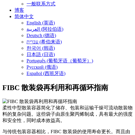
一般联系方式
博客
简体中文
English
(
英语
)
العربية
(
阿拉伯语
)
Deutsch
(
德语
)
עברית
(
希伯来语
)
한국어
(
韩语
)
日本語
(
日语
)
Português
(
葡萄牙语（葡萄牙）
)
Русский
(
俄语
)
Español
(
西班牙语
)
FIBC 散装袋再利用和再循环指南
柔性中型散装容器简化了储存、包装和运输干燥可流动散装物
料的复杂问题。这些袋子由原生聚丙烯制成，具有最大的强度
和安全性，同时成本效益高。
与传统包装容器相比，FIBC 散装袋的使用寿命更长。而且由