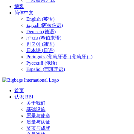
一般联系方式
博客
简体中文
English
(
英语
)
العربية
(
阿拉伯语
)
Deutsch
(
德语
)
עברית
(
希伯来语
)
한국어
(
韩语
)
日本語
(
日语
)
Português
(
葡萄牙语（葡萄牙）
)
Русский
(
俄语
)
Español
(
西班牙语
)
首页
认识 BBI
关于我们
基础设施
愿景与使命
质量与认证
奖项与成就