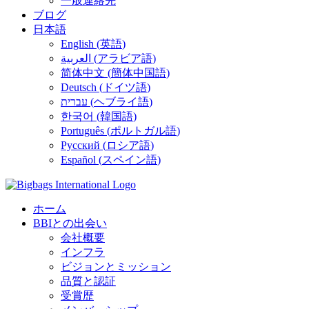
一般連絡先
ブログ
日本語
English
(
英語
)
العربية
(
アラビア語
)
简体中文
(
簡体中国語
)
Deutsch
(
ドイツ語
)
עברית
(
ヘブライ語
)
한국어
(
韓国語
)
Português
(
ポルトガル語
)
Русский
(
ロシア語
)
Español
(
スペイン語
)
ホーム
BBIとの出会い
会社概要
インフラ
ビジョンとミッション
品質と認証
受賞歴