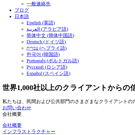
一般連絡先
ブログ
日本語
English
(
英語
)
العربية
(
アラビア語
)
简体中文
(
簡体中国語
)
Deutsch
(
ドイツ語
)
עברית
(
ヘブライ語
)
한국어
(
韓国語
)
Português
(
ポルトガル語
)
Русский
(
ロシア語
)
Español
(
スペイン語
)
世界1,000社以上のクライアントからの
私たちは、民間および公共部門のさまざまなクライアントの
お問い合わせ
会社概要
会社概要
インフラストラクチャー