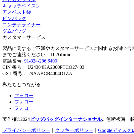
キャッチベイスン
アスベスト袋
ビンバッグ
コンテナライナー
ダムバッグ
カスタマーサービス
製品に関するご不満やカスタマーサービスに関するお問い合
までご連絡ください：
IT Admin
電話番号
+91-824-286 6400
CIN 番号： U24304KA2000PTCO27403
GST 番号： 29AABCB4004D1ZA
私たちとつながる
フォロー
フォロー
フォロー
著作権©2024
ビッグバッグインターナショナル
。
無断複写・転載
プライバシーポリシー
｜
クッキーポリシー
｜
Googleディス