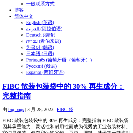
一般联系方式
博客
简体中文
English
(
英语
)
العربية
(
阿拉伯语
)
Deutsch
(
德语
)
עברית
(
希伯来语
)
한국어
(
韩语
)
日本語
(
日语
)
Português
(
葡萄牙语（葡萄牙）
)
Русский
(
俄语
)
Español
(
西班牙语
)
FIBC 散装包装袋中的 30% 再生成分：
完整指南
由
big bags
|
3 月 28, 2023
|
FIBC 袋
FIBC 散装包装袋中的 30% 再生成分：完整指南 FIBC 散装袋
因其承重能力、灵活性和耐用性而成为优秀的工业包装材料。
它们是包装、储存和运输谷物、豆类、肥料、沙子等干散流动