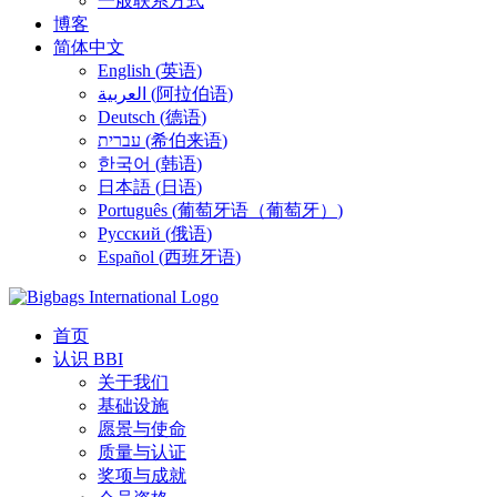
一般联系方式
博客
简体中文
English
(
英语
)
العربية
(
阿拉伯语
)
Deutsch
(
德语
)
עברית
(
希伯来语
)
한국어
(
韩语
)
日本語
(
日语
)
Português
(
葡萄牙语（葡萄牙）
)
Русский
(
俄语
)
Español
(
西班牙语
)
首页
认识 BBI
关于我们
基础设施
愿景与使命
质量与认证
奖项与成就