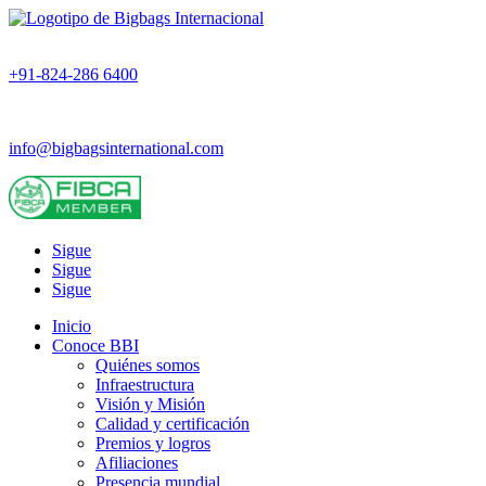
+91-824-286 6400
info@bigbagsinternational.com
Sigue
Sigue
Sigue
Inicio
Conoce BBI
Quiénes somos
Infraestructura
Visión y Misión
Calidad y certificación
Premios y logros
Afiliaciones
Presencia mundial