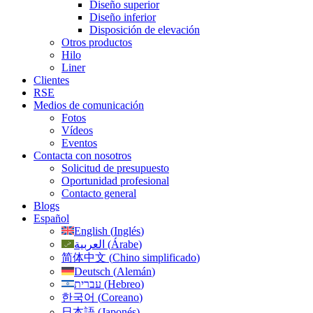
Diseño superior
Diseño inferior
Disposición de elevación
Otros productos
Hilo
Liner
Clientes
RSE
Medios de comunicación
Fotos
Vídeos
Eventos
Contacta con nosotros
Solicitud de presupuesto
Oportunidad profesional
Contacto general
Blogs
Español
English
(
Inglés
)
العربية
(
Árabe
)
简体中文
(
Chino simplificado
)
Deutsch
(
Alemán
)
עברית
(
Hebreo
)
한국어
(
Coreano
)
日本語
(
Japonés
)