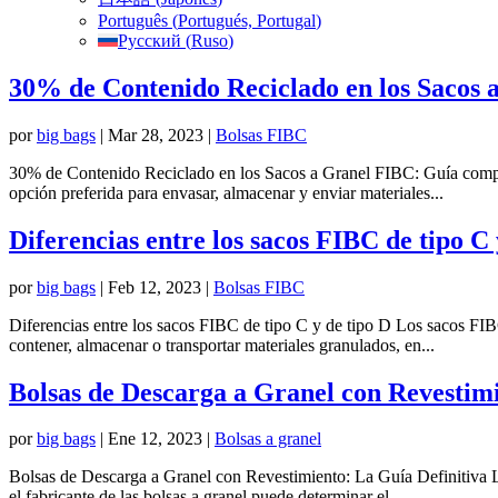
Português
(
Portugués, Portugal
)
Русский
(
Ruso
)
30% de Contenido Reciclado en los Sacos 
por
big bags
|
Mar 28, 2023
|
Bolsas FIBC
30% de Contenido Reciclado en los Sacos a Granel FIBC: Guía completa
opción preferida para envasar, almacenar y enviar materiales...
Diferencias entre los sacos FIBC de tipo C 
por
big bags
|
Feb 12, 2023
|
Bolsas FIBC
Diferencias entre los sacos FIBC de tipo C y de tipo D Los sacos FIB
contener, almacenar o transportar materiales granulados, en...
Bolsas de Descarga a Granel con Revestimi
por
big bags
|
Ene 12, 2023
|
Bolsas a granel
Bolsas de Descarga a Granel con Revestimiento: La Guía Definitiva Lo
el fabricante de las bolsas a granel puede determinar el...