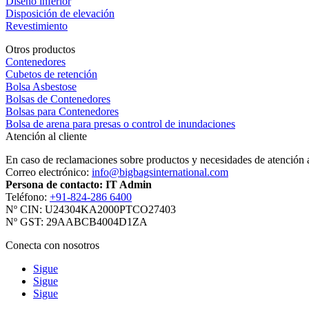
Diseño inferior
Disposición de elevación
Revestimiento
Otros productos
Contenedores
Cubetos de retención
Bolsa Asbestose
Bolsas de Contenedores
Bolsas para Contenedores
Bolsa de arena para presas o control de inundaciones
Atención al cliente
En caso de reclamaciones sobre productos y necesidades de atención al
Correo electrónico:
info@bigbagsinternational.com
Persona de contacto: IT Admin
Teléfono:
+91-824-286 6400
Nº CIN: U24304KA2000PTCO27403
Nº GST: 29AABCB4004D1ZA
Conecta con nosotros
Sigue
Sigue
Sigue