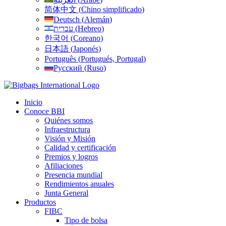
简体中文
(
Chino simplificado
)
Deutsch
(
Alemán
)
עברית
(
Hebreo
)
한국어
(
Coreano
)
日本語
(
Japonés
)
Português
(
Portugués, Portugal
)
Русский
(
Ruso
)
Inicio
Conoce BBI
Quiénes somos
Infraestructura
Visión y Misión
Calidad y certificación
Premios y logros
Afiliaciones
Presencia mundial
Rendimientos anuales
Junta General
Productos
FIBC
Tipo de bolsa