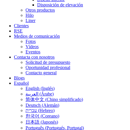
Disposición de elevación
Otros productos
Hilo
Liner
Clientes
RSE
Medios de comunicación
Fotos
Vídeos
Eventos
Contacta con nosotros
Solicitud de presupuesto
Oportunidad profesional
Contacto general
Blogs
Español
English
(
Inglés
)
العربية
(
Árabe
)
简体中文
(
Chino simplificado
)
Deutsch
(
Alemán
)
עברית
(
Hebreo
)
한국어
(
Coreano
)
日本語
(
Japonés
)
Português
(
Portugués, Portugal
)