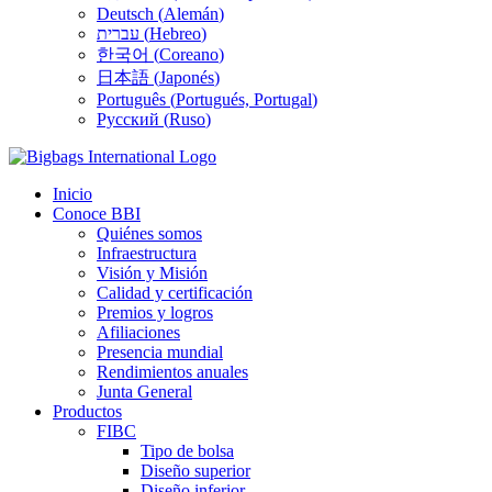
Deutsch
(
Alemán
)
עברית
(
Hebreo
)
한국어
(
Coreano
)
日本語
(
Japonés
)
Português
(
Portugués, Portugal
)
Русский
(
Ruso
)
Inicio
Conoce BBI
Quiénes somos
Infraestructura
Visión y Misión
Calidad y certificación
Premios y logros
Afiliaciones
Presencia mundial
Rendimientos anuales
Junta General
Productos
FIBC
Tipo de bolsa
Diseño superior
Diseño inferior