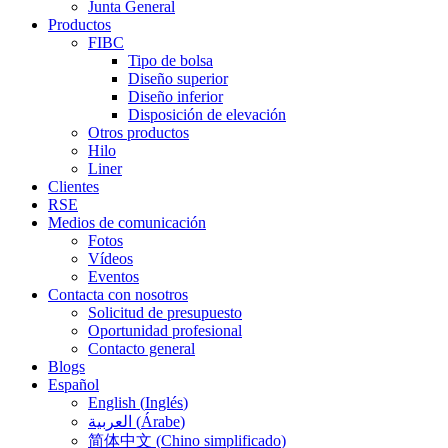
Junta General
Productos
FIBC
Tipo de bolsa
Diseño superior
Diseño inferior
Disposición de elevación
Otros productos
Hilo
Liner
Clientes
RSE
Medios de comunicación
Fotos
Vídeos
Eventos
Contacta con nosotros
Solicitud de presupuesto
Oportunidad profesional
Contacto general
Blogs
Español
English
(
Inglés
)
العربية
(
Árabe
)
简体中文
(
Chino simplificado
)