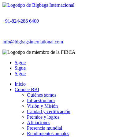
+91-824-286 6400
info@bigbagsinternational.com
Sigue
Sigue
Sigue
Inicio
Conoce BBI
Quiénes somos
Infraestructura
Visión y Misión
Calidad y certificación
Premios y logros
Afiliaciones
Presencia mundial
Rendimientos anuales