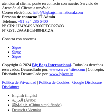
atención al cliente, ponte en contacto con nuestro Servicio de
Atención al Cliente a través de
Correo electrónico:
info@bigbagsinternational.com
Persona de contacto: IT Admin
Teléfono:
+91-824-286 6400
Nº CIN: U24304KA2000PTCO27403
Nº GST: 29AABCB4004D1ZA
Conecta con nosotros
Sigue
Sigue
Sigue
Copyright © 2024
Big Bags Internacional
.
Todos los derechos
reservados. Desarrollado por:
www.server4sites.com
| Concepto,
Diseñado y Desarrollado por:
www.lykora.in
Política de Privacidad
|
Política de Cookies
|
Google Disclosure
|
Disclaimer
English
(
Inglés
)
العربية
(
Árabe
)
简体中文
(
Chino simplificado
)
Deutsch
(
Alemán
)