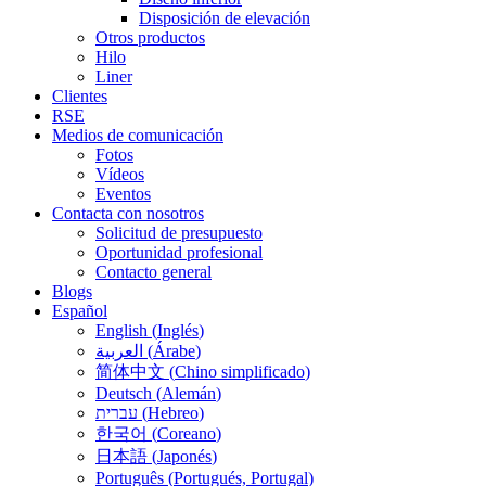
Disposición de elevación
Otros productos
Hilo
Liner
Clientes
RSE
Medios de comunicación
Fotos
Vídeos
Eventos
Contacta con nosotros
Solicitud de presupuesto
Oportunidad profesional
Contacto general
Blogs
Español
English
(
Inglés
)
العربية
(
Árabe
)
简体中文
(
Chino simplificado
)
Deutsch
(
Alemán
)
עברית
(
Hebreo
)
한국어
(
Coreano
)
日本語
(
Japonés
)
Português
(
Portugués, Portugal
)