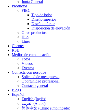
Junta General
Productos
FIBC
Tipo de bolsa
Diseño superior
Diseño inferior
Disposición de elevación
Otros productos
Hilo
Liner
Clientes
RSE
Medios de comunicación
Fotos
Vídeos
Eventos
Contacta con nosotros
Solicitud de presupuesto
Oportunidad profesional
Contacto general
Blogs
Español
English
(
Inglés
)
العربية
(
Árabe
)
简体中文
(
Chino simplificado
)