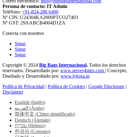
Correo electrónico:
info@bigbagsinternational.com
Persona de contacto: IT Admin
Teléfono:
+91-824-286 6400
Nº CIN: U24304KA2000PTCO27403
Nº GST: 29AABCB4004D1ZA
Conecta con nosotros
Sigue
Sigue
Sigue
Copyright © 2024
Big Bags Internacional
.
Todos los derechos
reservados. Desarrollado por:
www.server4sites.com
| Concepto,
Diseñado y Desarrollado por:
www.lykora.in
Política de Privacidad
|
Política de Cookies
|
Google Disclosure
|
Disclaimer
English
(
Inglés
)
العربية
(
Árabe
)
简体中文
(
Chino simplificado
)
Deutsch
(
Alemán
)
עברית
(
Hebreo
)
한국어
(
Coreano
)