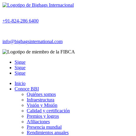
+91-824-286 6400
info@bigbagsinternational.com
Sigue
Sigue
Sigue
Inicio
Conoce BBI
Quiénes somos
Infraestructura
Visión y Misión
Calidad y certificación
Premios y logros
Afiliaciones
Presencia mundial
Rendimientos anuales