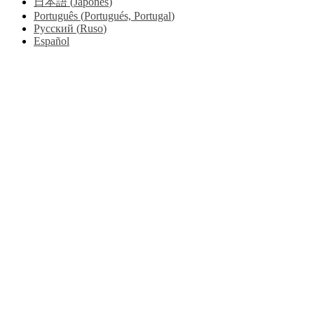
日本語
(
Japonés
)
Português
(
Portugués, Portugal
)
Русский
(
Ruso
)
Español