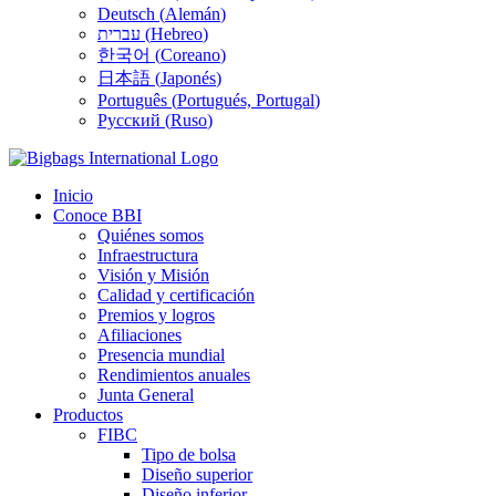
Deutsch
(
Alemán
)
עברית
(
Hebreo
)
한국어
(
Coreano
)
日本語
(
Japonés
)
Português
(
Portugués, Portugal
)
Русский
(
Ruso
)
Inicio
Conoce BBI
Quiénes somos
Infraestructura
Visión y Misión
Calidad y certificación
Premios y logros
Afiliaciones
Presencia mundial
Rendimientos anuales
Junta General
Productos
FIBC
Tipo de bolsa
Diseño superior
Diseño inferior