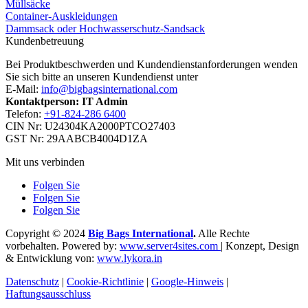
Müllsäcke
Container-Auskleidungen
Dammsack oder Hochwasserschutz-Sandsack
Kundenbetreuung
Bei Produktbeschwerden und Kundendienstanforderungen wenden
Sie sich bitte an unseren Kundendienst unter
E-Mail:
info@bigbagsinternational.com
Kontaktperson: IT Admin
Telefon:
+91-824-286 6400
CIN Nr: U24304KA2000PTCO27403
GST Nr: 29AABCB4004D1ZA
Mit uns verbinden
Folgen Sie
Folgen Sie
Folgen Sie
Copyright © 2024
Big Bags International
.
Alle Rechte
vorbehalten. Powered by:
www.server4sites.com
| Konzept, Design
& Entwicklung von:
www.lykora.in
Datenschutz
|
Cookie-Richtlinie
|
Google-Hinweis
|
Haftungsausschluss