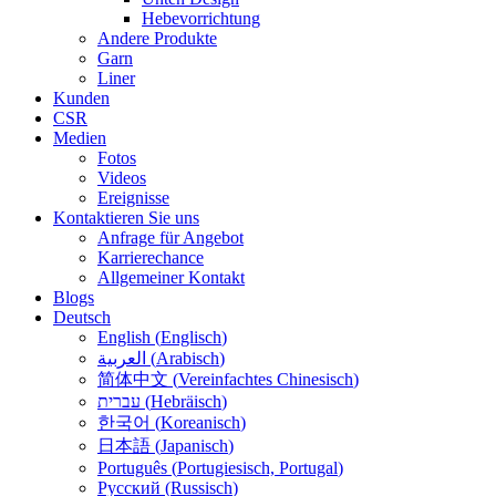
Hebevorrichtung
Andere Produkte
Garn
Liner
Kunden
CSR
Medien
Fotos
Videos
Ereignisse
Kontaktieren Sie uns
Anfrage für Angebot
Karrierechance
Allgemeiner Kontakt
Blogs
Deutsch
English
(
Englisch
)
العربية
(
Arabisch
)
简体中文
(
Vereinfachtes Chinesisch
)
עברית
(
Hebräisch
)
한국어
(
Koreanisch
)
日本語
(
Japanisch
)
Português
(
Portugiesisch, Portugal
)
Русский
(
Russisch
)