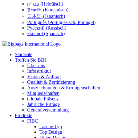
עברית
(
Hebräisch
)
한국어
(
Koreanisch
)
日本語
(
Japanisch
)
Português
(
Portugiesisch, Portugal
)
Русский
(
Russisch
)
Español
(
Spanisch
)
Startseite
Treffen Sie BBI
Über uns
Infrastruktur
Vision & Auftrag
Qualität & Zertifizierung
Auszeichnungen & Errungenschaften
Mitgliedschaften
Globale Präsenz
Jährliche Erträge
Generalversammlung
Produkte
FIBC
Tasche Typ
Top Design
Unten Design