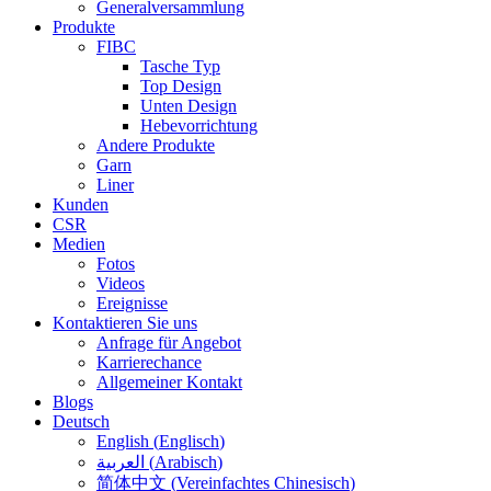
Generalversammlung
Produkte
FIBC
Tasche Typ
Top Design
Unten Design
Hebevorrichtung
Andere Produkte
Garn
Liner
Kunden
CSR
Medien
Fotos
Videos
Ereignisse
Kontaktieren Sie uns
Anfrage für Angebot
Karrierechance
Allgemeiner Kontakt
Blogs
Deutsch
English
(
Englisch
)
العربية
(
Arabisch
)
简体中文
(
Vereinfachtes Chinesisch
)