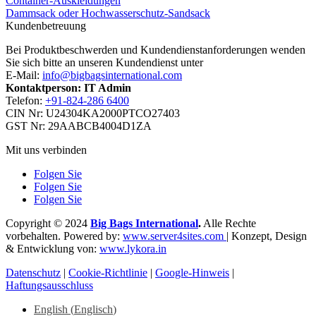
Container-Auskleidungen
Dammsack oder Hochwasserschutz-Sandsack
Kundenbetreuung
Bei Produktbeschwerden und Kundendienstanforderungen wenden
Sie sich bitte an unseren Kundendienst unter
E-Mail:
info@bigbagsinternational.com
Kontaktperson: IT Admin
Telefon:
+91-824-286 6400
CIN Nr: U24304KA2000PTCO27403
GST Nr: 29AABCB4004D1ZA
Mit uns verbinden
Folgen Sie
Folgen Sie
Folgen Sie
Copyright © 2024
Big Bags International
.
Alle Rechte
vorbehalten. Powered by:
www.server4sites.com
| Konzept, Design
& Entwicklung von:
www.lykora.in
Datenschutz
|
Cookie-Richtlinie
|
Google-Hinweis
|
Haftungsausschluss
English
(
Englisch
)