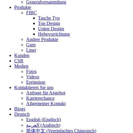
Generalversammlung
Produkte
FIBC
Tasche Typ
Top Design
Unten Design
Hebevorrichtung
Andere Produkte
Garn
Liner
Kunden
CSR
Medien
Fotos
Videos
Ereignisse
Kontaktieren Sie uns
Anfrage für Angebot
Karrierechance
Allgemeiner Kontakt
Blogs
Deutsch
English
(
Englisch
)
العربية
(
Arabisch
)
简体中文
(
Vereinfachtes Chinesisch
)