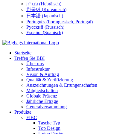
עברית
(
Hebräisch
)
한국어
(
Koreanisch
)
日本語
(
Japanisch
)
Português
(
Portugiesisch, Portugal
)
Русский
(
Russisch
)
Español
(
Spanisch
)
Startseite
Treffen Sie BBI
Über uns
Infrastruktur
Vision & Auftrag
Qualität & Zertifizierung
Auszeichnungen & Errungenschaften
Mitgliedschaften
Globale Präsenz
Jährliche Erträge
Generalversammlung
Produkte
FIBC
Tasche Typ
Top Design
Unten Design