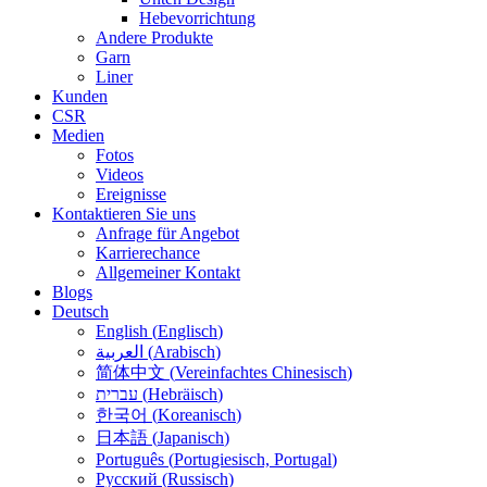
Hebevorrichtung
Andere Produkte
Garn
Liner
Kunden
CSR
Medien
Fotos
Videos
Ereignisse
Kontaktieren Sie uns
Anfrage für Angebot
Karrierechance
Allgemeiner Kontakt
Blogs
Deutsch
English
(
Englisch
)
العربية
(
Arabisch
)
简体中文
(
Vereinfachtes Chinesisch
)
עברית
(
Hebräisch
)
한국어
(
Koreanisch
)
日本語
(
Japanisch
)
Português
(
Portugiesisch, Portugal
)
Русский
(
Russisch
)