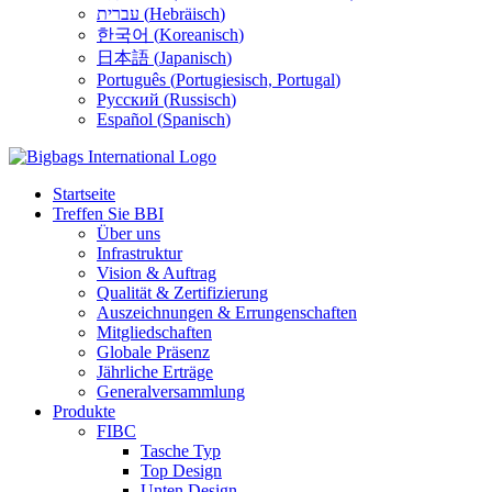
עברית
(
Hebräisch
)
한국어
(
Koreanisch
)
日本語
(
Japanisch
)
Português
(
Portugiesisch, Portugal
)
Русский
(
Russisch
)
Español
(
Spanisch
)
Startseite
Treffen Sie BBI
Über uns
Infrastruktur
Vision & Auftrag
Qualität & Zertifizierung
Auszeichnungen & Errungenschaften
Mitgliedschaften
Globale Präsenz
Jährliche Erträge
Generalversammlung
Produkte
FIBC
Tasche Typ
Top Design
Unten Design