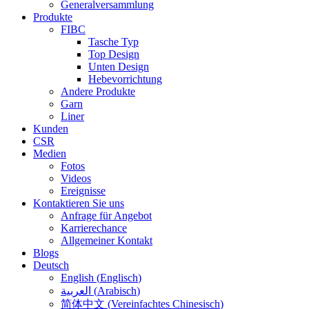
Generalversammlung
Produkte
FIBC
Tasche Typ
Top Design
Unten Design
Hebevorrichtung
Andere Produkte
Garn
Liner
Kunden
CSR
Medien
Fotos
Videos
Ereignisse
Kontaktieren Sie uns
Anfrage für Angebot
Karrierechance
Allgemeiner Kontakt
Blogs
Deutsch
English
(
Englisch
)
العربية
(
Arabisch
)
简体中文
(
Vereinfachtes Chinesisch
)