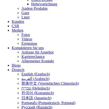
Hebevorrichtung
Andere Produkte
Garn
Liner
Kunden
CSR
Medien
Fotos
Videos
Ereignisse
Kontaktieren Sie uns
Anfrage für Angebot
Karrierechance
Allgemeiner Kontakt
Blogs
Deutsch
English
(
Englisch
)
العربية
(
Arabisch
)
简体中文
(
Vereinfachtes Chinesisch
)
עברית
(
Hebräisch
)
한국어
(
Koreanisch
)
日本語
(
Japanisch
)
Português
(
Portugiesisch, Portugal
)
Русский
(
Russisch
)