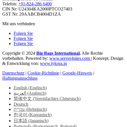
Telefon:
+91-824-286 6400
CIN Nr: U24304KA2000PTCO27403
GST Nr: 29AABCB4004D1ZA
Mit uns verbinden
Folgen Sie
Folgen Sie
Folgen Sie
Copyright © 2024
Big Bags International
.
Alle Rechte
vorbehalten. Powered by:
www.server4sites.com
| Konzept, Design
& Entwicklung von:
www.lykora.in
Datenschutz
|
Cookie-Richtlinie
|
Google-Hinweis
|
Haftungsausschluss
English
(
Englisch
)
العربية
(
Arabisch
)
简体中文
(
Vereinfachtes Chinesisch
)
Deutsch
עברית
(
Hebräisch
)
한국어
(
Koreanisch
)
日本語
(
Japanisch
)
Português
(
Portugiesisch, Portugal
)