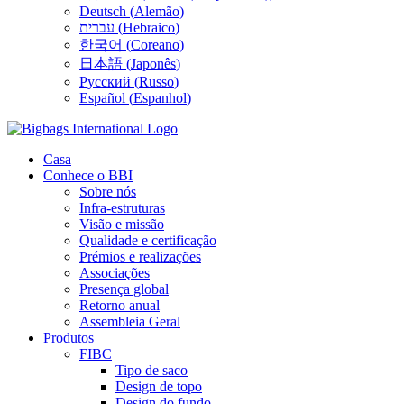
Deutsch
(
Alemão
)
עברית
(
Hebraico
)
한국어
(
Coreano
)
日本語
(
Japonês
)
Русский
(
Russo
)
Español
(
Espanhol
)
Casa
Conhece o BBI
Sobre nós
Infra-estruturas
Visão e missão
Qualidade e certificação
Prémios e realizações
Associações
Presença global
Retorno anual
Assembleia Geral
Produtos
FIBC
Tipo de saco
Design de topo
Design do fundo