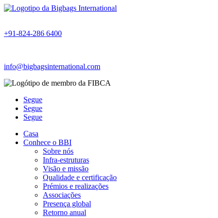
+91-824-286 6400
info@bigbagsinternational.com
Segue
Segue
Segue
Casa
Conhece o BBI
Sobre nós
Infra-estruturas
Visão e missão
Qualidade e certificação
Prémios e realizações
Associações
Presença global
Retorno anual