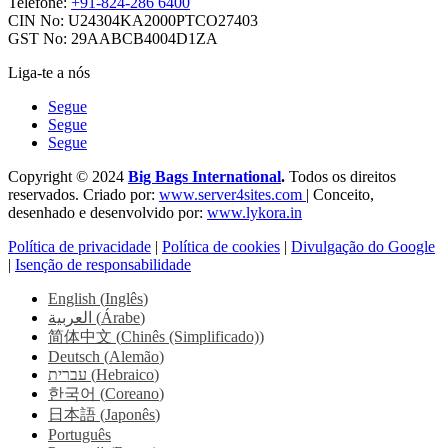
Telefone:
+91-824-286 6400
CIN No: U24304KA2000PTCO27403
GST No: 29AABCB4004D1ZA
Liga-te a nós
Segue
Segue
Segue
Copyright © 2024
Big Bags International
.
Todos os direitos
reservados. Criado por:
www.server4sites.com
| Conceito,
desenhado e desenvolvido por:
www.lykora.in
Política de privacidade
|
Política de cookies
|
Divulgação do Google
|
Isenção de responsabilidade
English
(
Inglês
)
العربية
(
Árabe
)
简体中文
(
Chinês (Simplificado)
)
Deutsch
(
Alemão
)
עברית
(
Hebraico
)
한국어
(
Coreano
)
日本語
(
Japonês
)
Português