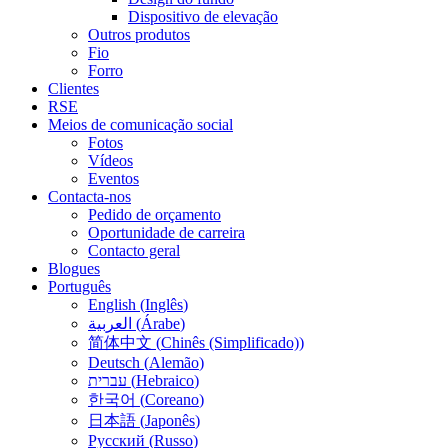
Dispositivo de elevação
Outros produtos
Fio
Forro
Clientes
RSE
Meios de comunicação social
Fotos
Vídeos
Eventos
Contacta-nos
Pedido de orçamento
Oportunidade de carreira
Contacto geral
Blogues
Português
English
(
Inglês
)
العربية
(
Árabe
)
简体中文
(
Chinês (Simplificado)
)
Deutsch
(
Alemão
)
עברית
(
Hebraico
)
한국어
(
Coreano
)
日本語
(
Japonês
)
Русский
(
Russo
)