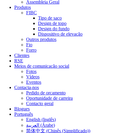
Assembleia Geral
Produtos
FIBC
Tipo de saco
Design de topo
Design do fundo
Dispositivo de elevação
Outros produtos
Fio
Forro
Clientes
RSE
Meios de comunicação social
Fotos
Vídeos
Eventos
Contacta-nos
Pedido de orçamento
Oportunidade de carreira
Contacto geral
Blogues
Português
English
(
Inglês
)
العربية
(
Árabe
)
简体中文
(
Chinês (Simplificado)
)