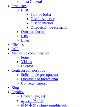
Junta General
Productos
FIBC
Tipo de bolsa
Diseño superior
Diseño inferior
Disposición de elevación
Otros productos
Hilo
Liner
Clientes
RSE
Medios de comunicación
Fotos
Vídeos
Eventos
Contacta con nosotros
Solicitud de presupuesto
Oportunidad profesional
Contacto general
Blogs
Español
English
(
Inglés
)
العربية
(
Árabe
)
简体中文
(
Chino simplificado
)