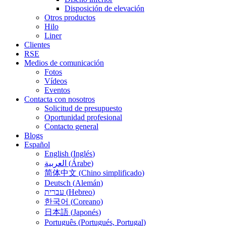
Disposición de elevación
Otros productos
Hilo
Liner
Clientes
RSE
Medios de comunicación
Fotos
Vídeos
Eventos
Contacta con nosotros
Solicitud de presupuesto
Oportunidad profesional
Contacto general
Blogs
Español
English
(
Inglés
)
العربية
(
Árabe
)
简体中文
(
Chino simplificado
)
Deutsch
(
Alemán
)
עברית
(
Hebreo
)
한국어
(
Coreano
)
日本語
(
Japonés
)
Português
(
Portugués, Portugal
)