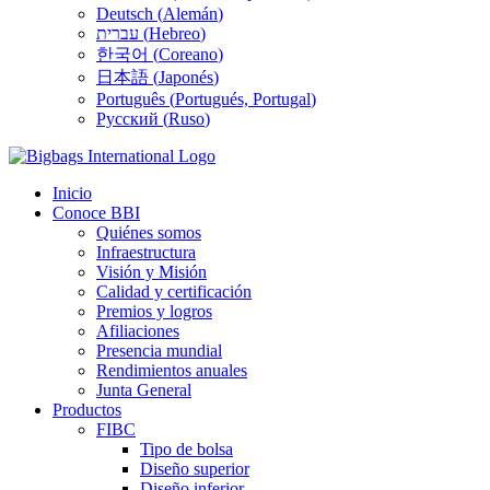
Deutsch
(
Alemán
)
עברית
(
Hebreo
)
한국어
(
Coreano
)
日本語
(
Japonés
)
Português
(
Portugués, Portugal
)
Русский
(
Ruso
)
Inicio
Conoce BBI
Quiénes somos
Infraestructura
Visión y Misión
Calidad y certificación
Premios y logros
Afiliaciones
Presencia mundial
Rendimientos anuales
Junta General
Productos
FIBC
Tipo de bolsa
Diseño superior
Diseño inferior