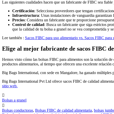
Las siguientes cualidades hacen que un fabricante de FIBC sea fiable 
Certificación
: Selecciona proveedores que tengan certificac
Infraestructura
: Unas instalaciones de vanguardia garantizan l
Precios
: Considera un fabricante que te proporcione presupuest
Control de calidad
: Busca un fabricante que siga estrictos pro
que la calidad de tu bolsa a granel no se vea comprometida y se
Lee también :
Sacos FIBC para uso alimentario vs. Sacos FIBC para u
Elige al mejor fabricante de sacos FIBC de
Hemos visto cómo las bolsas FIBC para alimentos son la solución de 
productos alimentarios, al tiempo que ofrecen una excelente relación c
Big Bags International, con sede en Mangalore, ha ganado múltiples p
Big Bags International Pvt Ltd ofrece sacos FIBC de calidad alimenta
sitio web.

Bolsas a granel

Bolsas conductoras
,
Bolsas FIBC de calidad alimentaria
,
bolsas jumb