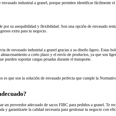
envasado industrial a granel, porque permiten identificar fácilmente el 
le por su asequibilidad y flexibilidad. Son una opción de envasado renta
ngresos extra para tu negocio.
cta de envasado industrial a granel gracias a su diseño ligero. Estas bol
a el almacenamiento a corto plazo y el envío de productos, ya que son lig
e pueden soportar cargas pesadas durante el transporte.
os es que son la solución de envasado perfecta que cumple la Normativa 
 adecuado?
ionar un proveedor adecuado de sacos FIBC para pedidos a granel. Te re
a y garantizarte la calidad necesaria para gestionar tu negocio con efic