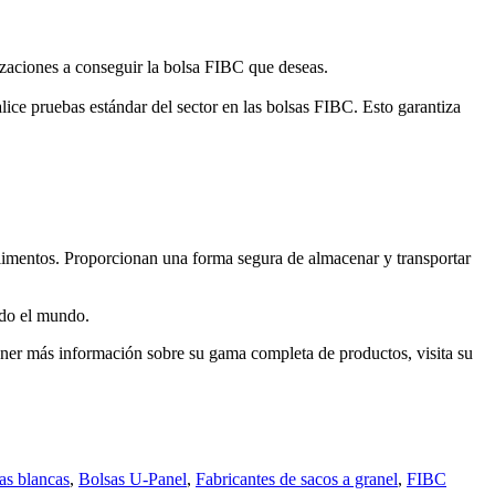
lizaciones a conseguir la bolsa FIBC que deseas.
alice pruebas estándar del sector en las bolsas FIBC. Esto garantiza
limentos. Proporcionan una forma segura de almacenar y transportar
odo el mundo.
ener más información sobre su gama completa de productos, visita su
las blancas
,
Bolsas U-Panel
,
Fabricantes de sacos a granel
,
FIBC