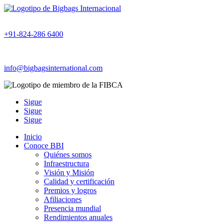
+91-824-286 6400
info@bigbagsinternational.com
Sigue
Sigue
Sigue
Inicio
Conoce BBI
Quiénes somos
Infraestructura
Visión y Misión
Calidad y certificación
Premios y logros
Afiliaciones
Presencia mundial
Rendimientos anuales