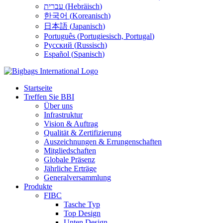
עברית
(
Hebräisch
)
한국어
(
Koreanisch
)
日本語
(
Japanisch
)
Português
(
Portugiesisch, Portugal
)
Русский
(
Russisch
)
Español
(
Spanisch
)
Startseite
Treffen Sie BBI
Über uns
Infrastruktur
Vision & Auftrag
Qualität & Zertifizierung
Auszeichnungen & Errungenschaften
Mitgliedschaften
Globale Präsenz
Jährliche Erträge
Generalversammlung
Produkte
FIBC
Tasche Typ
Top Design
Unten Design