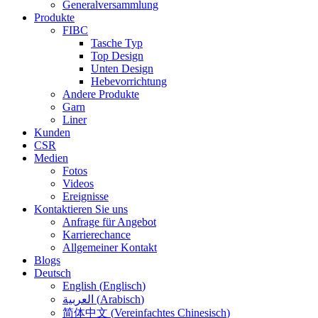
Generalversammlung
Produkte
FIBC
Tasche Typ
Top Design
Unten Design
Hebevorrichtung
Andere Produkte
Garn
Liner
Kunden
CSR
Medien
Fotos
Videos
Ereignisse
Kontaktieren Sie uns
Anfrage für Angebot
Karrierechance
Allgemeiner Kontakt
Blogs
Deutsch
English
(
Englisch
)
العربية
(
Arabisch
)
简体中文
(
Vereinfachtes Chinesisch
)