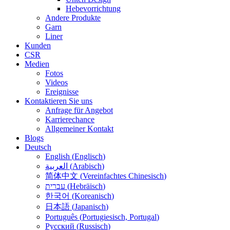
Hebevorrichtung
Andere Produkte
Garn
Liner
Kunden
CSR
Medien
Fotos
Videos
Ereignisse
Kontaktieren Sie uns
Anfrage für Angebot
Karrierechance
Allgemeiner Kontakt
Blogs
Deutsch
English
(
Englisch
)
العربية
(
Arabisch
)
简体中文
(
Vereinfachtes Chinesisch
)
עברית
(
Hebräisch
)
한국어
(
Koreanisch
)
日本語
(
Japanisch
)
Português
(
Portugiesisch, Portugal
)
Русский
(
Russisch
)